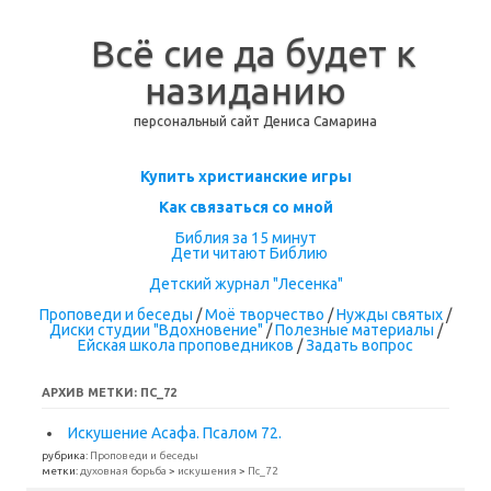
Всё сие да будет к
назиданию
персональный сайт Дениса Самарина
Перейти к содержимому
Купить христианские игры
Как связаться со мной
Библия за 15 минут
Дети читают Библию
Детский журнал "Лесенка"
Проповеди и беседы
/
Моё творчество
/
Нужды святых
/
Диски студии "Вдохновение"
/
Полезные материалы
/
Ейская школа проповедников
/
Задать вопрос
АРХИВ МЕТКИ:
ПС_72
Искушение Асафа. Псалом 72.
рубрика:
Проповеди и беседы
метки:
духовная борьба
>
искушения
>
Пс_72