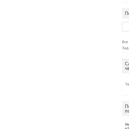
П
Най
Все
Зад
С
ч
Т
П
п
У
ч