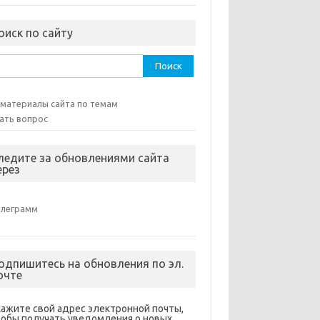
оиск по сайту
ти:
 материалы сайта по темам
ать вопрос
ледите за обновлениями сайта
ерез
елеграмм
одпишитесь на обновления по эл.
очте
кажите свой адрес электронной почты,
тобы получать уведомления о новых