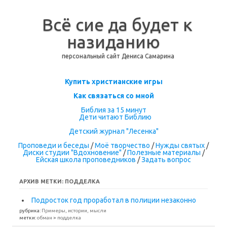
Всё сие да будет к
назиданию
персональный сайт Дениса Самарина
Перейти к содержимому
Купить христианские игры
Как связаться со мной
Библия за 15 минут
Дети читают Библию
Детский журнал "Лесенка"
Проповеди и беседы
/
Моё творчество
/
Нужды святых
/
Диски студии "Вдохновение"
/
Полезные материалы
/
Ейская школа проповедников
/
Задать вопрос
АРХИВ МЕТКИ:
ПОДДЕЛКА
Подросток год проработал в полиции незаконно
рубрика:
Примеры, истории, мысли
метки:
обман
>
подделка