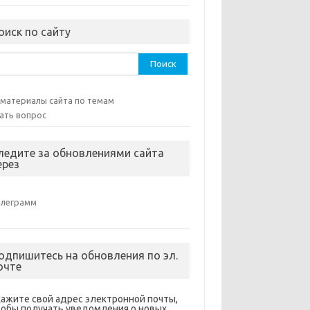
оиск по сайту
ти:
 материалы сайта по темам
ать вопрос
ледите за обновлениями сайта
ерез
елеграмм
одпишитесь на обновления по эл.
очте
кажите свой адрес электронной почты,
тобы получать уведомления о новых