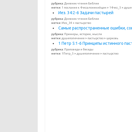
рубрика:
Дневник чтения Библии
метки:
1 послание к Фессалоникийцам
>
1Фесс_5
>
душе
Иез. 34:2-6 Задачи пастырей
рубрика:
Дневник чтения Библии
метки:
Иез_34
>
пастырство
Самые распространенные ошибки, с
рубрика:
Примеры, истории, мысли
метки:
душепопечение
>
пастырство
>
церковь
1 Петр 5:1-6 Принципы истинного па
рубрика:
Проповеди и беседы
метки:
1Петр_5
>
душепопечение
>
пастырство