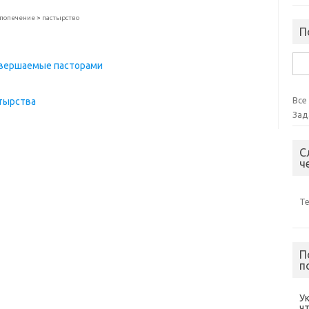
попечение
>
пастырство
П
Най
овершаемые пасторами
Все
стырства
Зад
С
ч
Т
П
п
У
ч