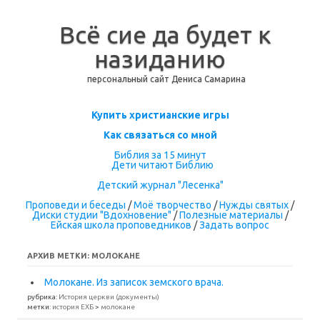
Всё сие да будет к
назиданию
персональный сайт Дениса Самарина
Перейти к содержимому
Купить христианские игры
Как связаться со мной
Библия за 15 минут
Дети читают Библию
Детский журнал "Лесенка"
Проповеди и беседы
/
Моё творчество
/
Нужды святых
/
Диски студии "Вдохновение"
/
Полезные материалы
/
Ейская школа проповедников
/
Задать вопрос
АРХИВ МЕТКИ:
МОЛОКАНЕ
Молокане. Из записок земского врача.
рубрика:
История церкви (документы)
метки:
история ЕХБ
>
молокане