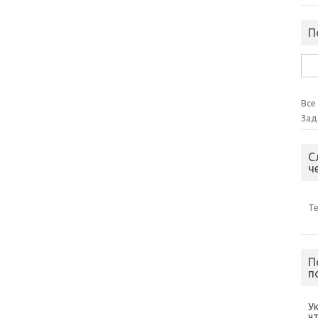
П
Най
Все
Зад
С
ч
Т
П
п
У
ч