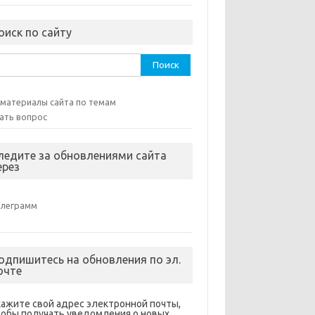
оиск по сайту
ти:
 материалы сайта по темам
ать вопрос
ледите за обновлениями сайта
ерез
елеграмм
одпишитесь на обновления по эл.
очте
кажите свой адрес электронной почты,
тобы получать уведомления о новых