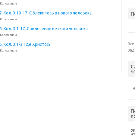
 Колоссянам
. Кол. 3:10-17. Облекитесь в нового человека.
П
 Колоссянам
Най
. Кол. 3:1-17. Совлечение ветхого человека.
 Колоссянам
Все
 Кол. 3:1-3. Где Христос?
Зад
 Колоссянам
С
ч
Т
П
п
У
ч