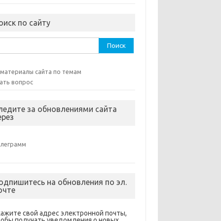
оиск по сайту
ти:
 материалы сайта по темам
ать вопрос
ледите за обновлениями сайта
ерез
елеграмм
одпишитесь на обновления по эл.
очте
кажите свой адрес электронной почты,
тобы получать уведомления о новых