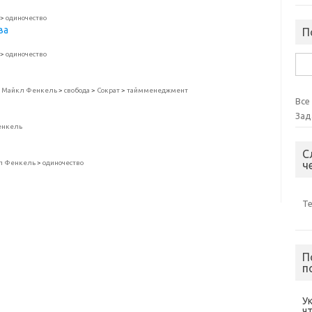
>
одиночество
ва
П
>
одиночество
Най
>
Майкл Фенкель
>
свобода
>
Сократ
>
таймменеджмент
Все
Зад
енкель
С
л Фенкель
>
одиночество
ч
Т
П
п
У
ч