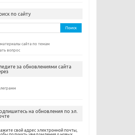
оиск по сайту
ти:
 материалы сайта по темам
ать вопрос
ледите за обновлениями сайта
ерез
елеграмм
одпишитесь на обновления по эл.
очте
кажите свой адрес электронной почты,
тобы получать уведомления о новых