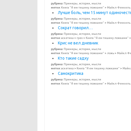
рубрика:
Примеры, истории, мысли
метки:
Книга "Я ем тишину ложками"
>
Майкл Фенкель
Лучше боль, чем 15 минут одиночест
рубрика:
Примеры, истории, мысли
метки:
Книга "Я ем тишину ложками"
>
Майкл Фенкель
Сократ говорил…
рубрика:
Примеры, истории, мысли
метки:
аскетика
>
грех
>
Книга "Я ем тишину ложками"
Крис не вел дневник
рубрика:
Примеры, истории, мысли
метки:
Книга "Я ем тишину ложками"
>
ложь
>
Майкл Ф
Кто такие садху
рубрика:
Примеры, истории, мысли
метки:
аскетика
>
Книга "Я ем тишину ложками"
>
Майк
Самокритика
рубрика:
Примеры, истории, мысли
метки:
Книга "Я ем тишину ложками"
>
Майкл Фенкель