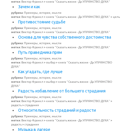
метки:
Виктор Франкл
>
книга "Сказать жизни - Да УПРЯМСТВО ДУХА"
Зачем и как
рубрика:
Примеры, истории, мысли
метки:
Виктор Франкл
>
книга "Сказать жизни - Да УПРЯМСТВО ДУХА"
>
цель
Противостояние судьбе
рубрика:
Примеры, истории, мысли
метки:
Виктор Франкл
>
книга "Сказать жизни - Да УПРЯМСТВО ДУХА"
Основа для чувства собственного достоинства
рубрика:
Примеры, истории, мысли
метки:
Виктор Франкл
>
книга "Сказать жизни - Да УПРЯМСТВО ДУХА"
Путь праведника прям
рубрика:
Примеры, истории, мысли
метки:
Виктор Франкл
>
выбор
>
книга "Сказать жизни - Да УПРЯМСТВО
ДУХА"
Как угадать, где лучше
рубрика:
Примеры, истории, мысли
метки:
Виктор Франкл
>
выбор
>
книга "Сказать жизни - Да УПРЯМСТВО
ДУХА"
Радость избавление от большего страдания
рубрика:
Примеры, истории, мысли
метки:
Виктор Франкл
>
книга "Сказать жизни - Да УПРЯМСТВО ДУХА"
>
радость
>
страдания
Относительность страданий и радости
рубрика:
Примеры, истории, мысли
метки:
Виктор Франкл
>
книга "Сказать жизни - Да УПРЯМСТВО ДУХА"
>
радость
>
страдания
Музыка в лагере