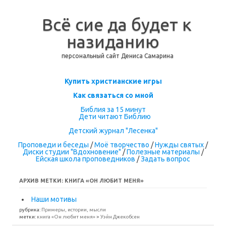
Всё сие да будет к
назиданию
персональный сайт Дениса Самарина
Перейти к содержимому
Купить христианские игры
Как связаться со мной
Библия за 15 минут
Дети читают Библию
Детский журнал "Лесенка"
Проповеди и беседы
/
Моё творчество
/
Нужды святых
/
Диски студии "Вдохновение"
/
Полезные материалы
/
Ейская школа проповедников
/
Задать вопрос
АРХИВ МЕТКИ:
КНИГА «ОН ЛЮБИТ МЕНЯ»
Наши мотивы
рубрика:
Примеры, истории, мысли
метки:
книга «Он любит меня»
>
Уэйн Джекобсен