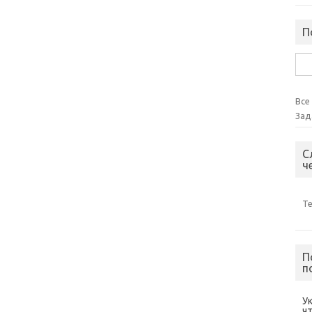
П
Най
Все
Зад
С
ч
Т
П
п
У
ч