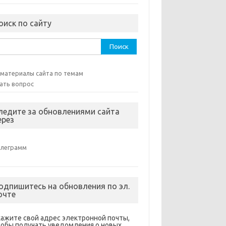
оиск по сайту
ти:
 материалы сайта по темам
ать вопрос
ледите за обновлениями сайта
ерез
елеграмм
одпишитесь на обновления по эл.
очте
кажите свой адрес электронной почты,
тобы получать уведомления о новых