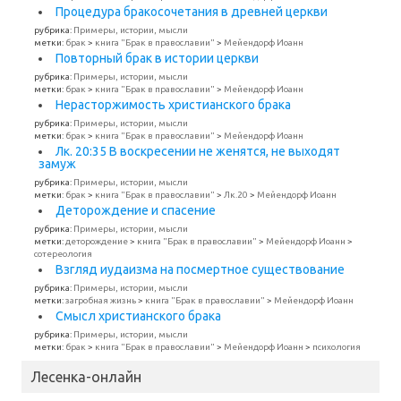
Процедура бракосочетания в древней церкви
рубрика:
Примеры, истории, мысли
метки:
брак
>
книга "Брак в православии"
>
Мейендорф Иоанн
Повторный брак в истории церкви
рубрика:
Примеры, истории, мысли
метки:
брак
>
книга "Брак в православии"
>
Мейендорф Иоанн
Нерасторжимость христианского брака
рубрика:
Примеры, истории, мысли
метки:
брак
>
книга "Брак в православии"
>
Мейендорф Иоанн
Лк. 20:35 В воскресении не женятся, не выходят
замуж
рубрика:
Примеры, истории, мысли
метки:
брак
>
книга "Брак в православии"
>
Лк.20
>
Мейендорф Иоанн
Деторождение и спасение
рубрика:
Примеры, истории, мысли
метки:
деторождение
>
книга "Брак в православии"
>
Мейендорф Иоанн
>
сотереология
Взгляд иудаизма на посмертное существование
рубрика:
Примеры, истории, мысли
метки:
загробная жизнь
>
книга "Брак в православии"
>
Мейендорф Иоанн
Смысл христианского брака
рубрика:
Примеры, истории, мысли
метки:
брак
>
книга "Брак в православии"
>
Мейендорф Иоанн
>
психология
Лесенка-онлайн