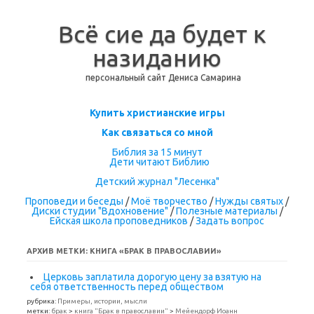
Всё сие да будет к
назиданию
персональный сайт Дениса Самарина
Перейти к содержимому
Купить христианские игры
Как связаться со мной
Библия за 15 минут
Дети читают Библию
Детский журнал "Лесенка"
Проповеди и беседы
/
Моё творчество
/
Нужды святых
/
Диски студии "Вдохновение"
/
Полезные материалы
/
Ейская школа проповедников
/
Задать вопрос
АРХИВ МЕТКИ:
КНИГА «БРАК В ПРАВОСЛАВИИ»
Церковь заплатила дорогую цену за взятую на
себя ответственность перед обществом
рубрика:
Примеры, истории, мысли
метки:
брак
>
книга "Брак в православии"
>
Мейендорф Иоанн