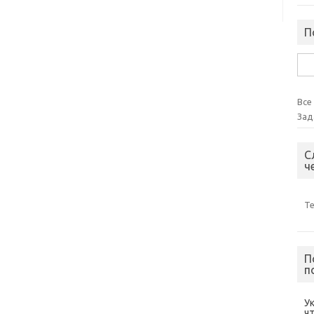
П
Най
Все
Зад
С
ч
Т
П
п
У
ч