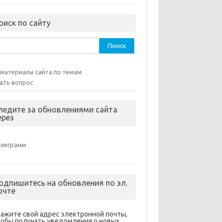
оиск по сайту
ти:
 материалы сайта по темам
ать вопрос
ледите за обновлениями сайта
ерез
елеграмм
одпишитесь на обновления по эл.
очте
кажите свой адрес электронной почты,
тобы получать уведомления о новых