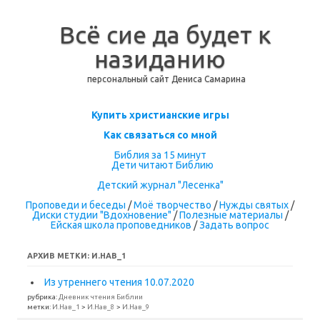
Всё сие да будет к
назиданию
персональный сайт Дениса Самарина
Перейти к содержимому
Купить христианские игры
Как связаться со мной
Библия за 15 минут
Дети читают Библию
Детский журнал "Лесенка"
Проповеди и беседы
/
Моё творчество
/
Нужды святых
/
Диски студии "Вдохновение"
/
Полезные материалы
/
Ейская школа проповедников
/
Задать вопрос
АРХИВ МЕТКИ:
И.НАВ_1
Из утреннего чтения 10.07.2020
рубрика:
Дневник чтения Библии
метки:
И.Нав_1
>
И.Нав_8
>
И.Нав_9