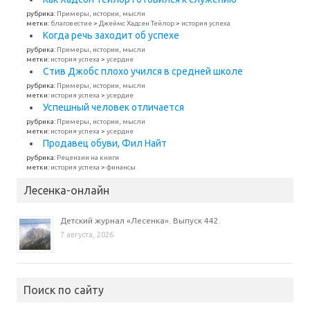
рубрика:
Примеры, истории, мысли
метки:
благовестие
>
Джеймс Хадсен Тейлор
>
история успеха
Когда речь заходит об успехе
рубрика:
Примеры, истории, мысли
метки:
история успеха
>
усердие
Стив Джобс плохо учился в средней школе
рубрика:
Примеры, истории, мысли
метки:
история успеха
>
усердие
Успешный человек отличается
рубрика:
Примеры, истории, мысли
метки:
история успеха
>
усердие
Продавец обуви, Фил Найт
рубрика:
Рецензии на книги
метки:
история успеха
>
финансы
Лесенка-онлайн
Детский журнал «Лесенка». Выпуск 442.
7 августа, 2026
Поиск по сайту