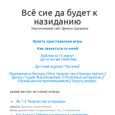
Всё сие да будет к
назиданию
персональный сайт Дениса Самарина
Перейти к содержимому
Купить христианские игры
Как связаться со мной
Библия за 15 минут
Дети читают Библию
Детский журнал "Лесенка"
Проповеди и беседы
/
Моё творчество
/
Нужды святых
/
Диски студии "Вдохновение"
/
Полезные материалы
/
Ейская школа проповедников
/
Задать вопрос
АРХИВ МЕТКИ:
ИСТОРИЯ УСПЕХА
Лк. 1:3 Творчество и порядок
рубрика:
Дневник чтения Библии
метки:
дисциплина
>
история успеха
>
лк_1
>
постоянство
Как Хадсон Тейлор готовился к служению