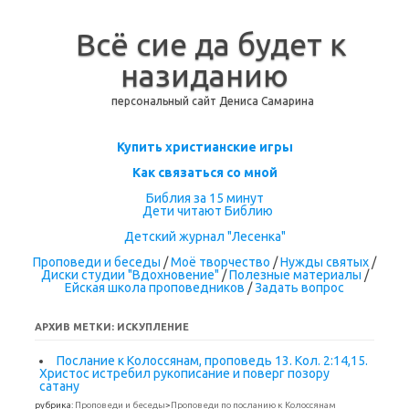
Всё сие да будет к
назиданию
персональный сайт Дениса Самарина
Перейти к содержимому
Купить христианские игры
Как связаться со мной
Библия за 15 минут
Дети читают Библию
Детский журнал "Лесенка"
Проповеди и беседы
/
Моё творчество
/
Нужды святых
/
Диски студии "Вдохновение"
/
Полезные материалы
/
Ейская школа проповедников
/
Задать вопрос
АРХИВ МЕТКИ:
ИСКУПЛЕНИЕ
Послание к Колоссянам, проповедь 13. Кол. 2:14,15.
Христос истребил рукописание и поверг позору
сатану
рубрика:
Проповеди и беседы
>
Проповеди по посланию к Колоссянам