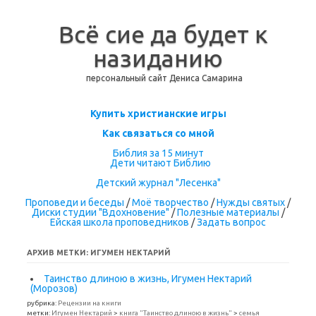
Всё сие да будет к
назиданию
персональный сайт Дениса Самарина
Перейти к содержимому
Купить христианские игры
Как связаться со мной
Библия за 15 минут
Дети читают Библию
Детский журнал "Лесенка"
Проповеди и беседы
/
Моё творчество
/
Нужды святых
/
Диски студии "Вдохновение"
/
Полезные материалы
/
Ейская школа проповедников
/
Задать вопрос
АРХИВ МЕТКИ:
ИГУМЕН НЕКТАРИЙ
Таинство длиною в жизнь, Игумен Нектарий
(Морозов)
рубрика:
Рецензии на книги
метки:
Игумен Нектарий
>
книга "Таинство длиною в жизнь"
>
семья