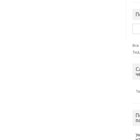
П
Най
Все
Зад
С
ч
Т
П
п
У
ч