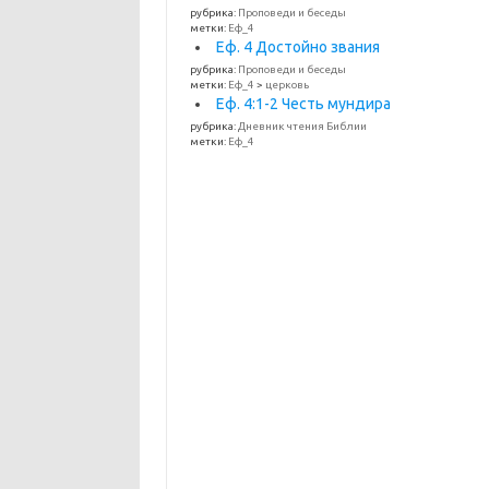
рубрика:
Проповеди и беседы
метки:
Еф_4
Еф. 4 Достойно звания
рубрика:
Проповеди и беседы
метки:
Еф_4
>
церковь
Еф. 4:1-2 Честь мундира
рубрика:
Дневник чтения Библии
метки:
Еф_4