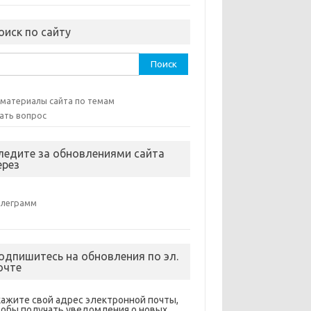
оиск по сайту
ти:
 материалы сайта по темам
ать вопрос
ледите за обновлениями сайта
ерез
елеграмм
одпишитесь на обновления по эл.
очте
кажите свой адрес электронной почты,
тобы получать уведомления о новых