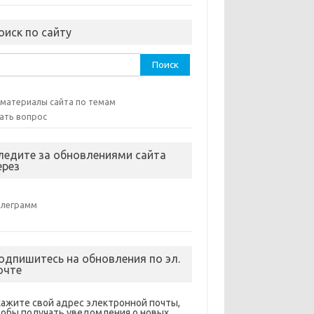
оиск по сайту
ти:
 материалы сайта по темам
ать вопрос
ледите за обновлениями сайта
ерез
елеграмм
одпишитесь на обновления по эл.
очте
кажите свой адрес электронной почты,
тобы получать уведомления о новых