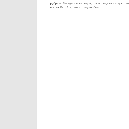
рубрика:
Беседы и проповеди для молодежи и подростко
метки:
Евр_5
>
лень
>
трудолюбие