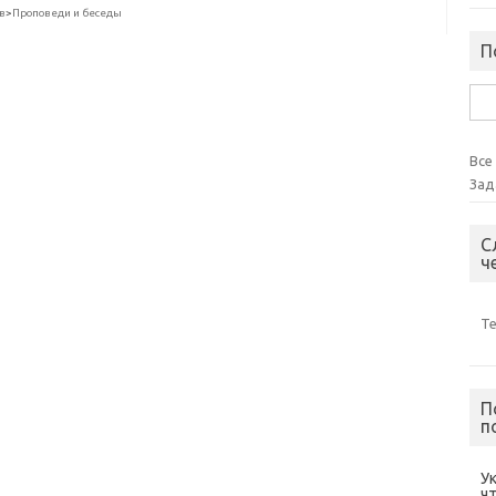
в
>
Проповеди и беседы
П
Най
Все
Зад
С
ч
Т
П
п
У
ч