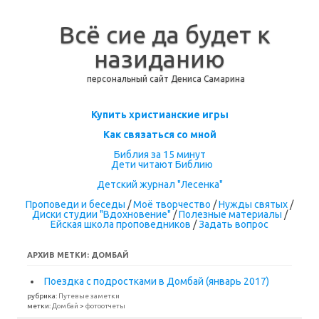
Всё сие да будет к
назиданию
персональный сайт Дениса Самарина
Перейти к содержимому
Купить христианские игры
Как связаться со мной
Библия за 15 минут
Дети читают Библию
Детский журнал "Лесенка"
Проповеди и беседы
/
Моё творчество
/
Нужды святых
/
Диски студии "Вдохновение"
/
Полезные материалы
/
Ейская школа проповедников
/
Задать вопрос
АРХИВ МЕТКИ:
ДОМБАЙ
Поездка с подростками в Домбай (январь 2017)
рубрика:
Путевые заметки
метки:
Домбай
>
фотоотчеты