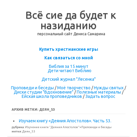
Всё сие да будет к
назиданию
персональный сайт Дениса Самарина
Перейти к содержимому
Купить христианские игры
Как связаться со мной
Библия за 15 минут
Дети читают Библию
Детский журнал "Лесенка"
Проповеди и беседы
/
Моё творчество
/
Нужды святых
/
Диски студии "Вдохновение"
/
Полезные материалы
/
Ейская школа проповедников
/
Задать вопрос
АРХИВ МЕТКИ:
ДЕЯН_53
Изучаем книгу «Деяния Апостолов». Часть 53.
рубрика:
Изучение книги "Деяния Апостолов"
>
Проповеди и беседы
метки:
Деян_53