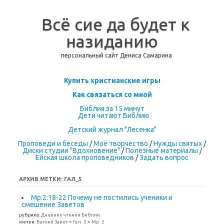
Всё сие да будет к
назиданию
персональный сайт Дениса Самарина
Перейти к содержимому
Купить христианские игры
Как связаться со мной
Библия за 15 минут
Дети читают Библию
Детский журнал "Лесенка"
Проповеди и беседы
/
Моё творчество
/
Нужды святых
/
Диски студии "Вдохновение"
/
Полезные материалы
/
Ейская школа проповедников
/
Задать вопрос
АРХИВ МЕТКИ:
ГАЛ_5
Мр.2:18-22 Почему не постились ученики и
смешение Заветов
рубрика:
Дневник чтения Библии
метки:
Ветхий Завет
>
Гал_5
>
Мр_2