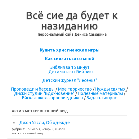
Всё сие да будет к
назиданию
персональный сайт Дениса Самарина
Перейти к содержимому
Купить христианские игры
Как связаться со мной
Библия за 15 минут
Дети читают Библию
Детский журнал "Лесенка"
Проповеди и беседы
/
Моё творчество
/
Нужды святых
/
Диски студии "Вдохновение"
/
Полезные материалы
/
Ейская школа проповедников
/
Задать вопрос
АРХИВ МЕТКИ:
ВНЕШНИЙ ВИД
Джон Уэсли, Об одежде
рубрика:
Примеры, истории, мысли
метки:
внешний вид