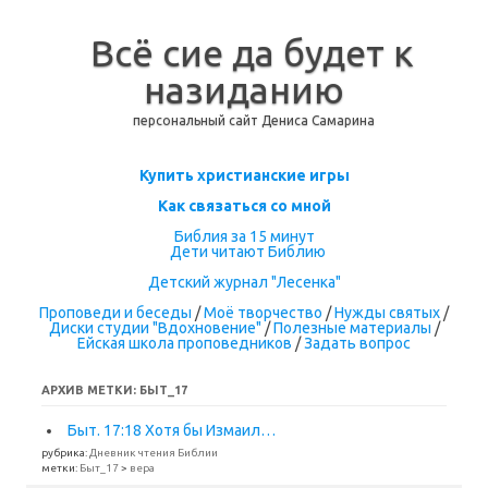
Всё сие да будет к
назиданию
персональный сайт Дениса Самарина
Перейти к содержимому
Купить христианские игры
Как связаться со мной
Библия за 15 минут
Дети читают Библию
Детский журнал "Лесенка"
Проповеди и беседы
/
Моё творчество
/
Нужды святых
/
Диски студии "Вдохновение"
/
Полезные материалы
/
Ейская школа проповедников
/
Задать вопрос
АРХИВ МЕТКИ:
БЫТ_17
Быт. 17:18 Хотя бы Измаил…
рубрика:
Дневник чтения Библии
метки:
Быт_17
>
вера