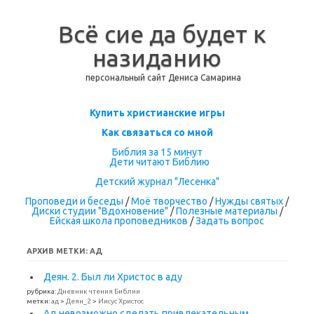
Всё сие да будет к
назиданию
персональный сайт Дениса Самарина
Перейти к содержимому
Купить христианские игры
Как связаться со мной
Библия за 15 минут
Дети читают Библию
Детский журнал "Лесенка"
Проповеди и беседы
/
Моё творчество
/
Нужды святых
/
Диски студии "Вдохновение"
/
Полезные материалы
/
Ейская школа проповедников
/
Задать вопрос
АРХИВ МЕТКИ:
АД
Деян. 2. Был ли Христос в аду
рубрика:
Дневник чтения Библии
метки:
ад
>
Деян_2
>
Иисус Христос
Ад невозможно сделать привлекательным