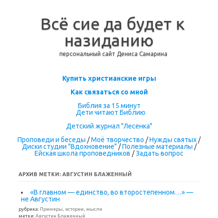
Всё сие да будет к
назиданию
персональный сайт Дениса Самарина
Перейти к содержимому
Купить христианские игры
Как связаться со мной
Библия за 15 минут
Дети читают Библию
Детский журнал "Лесенка"
Проповеди и беседы
/
Моё творчество
/
Нужды святых
/
Диски студии "Вдохновение"
/
Полезные материалы
/
Ейская школа проповедников
/
Задать вопрос
АРХИВ МЕТКИ:
АВГУСТИН БЛАЖЕННЫЙ
«В главном — единство, во второстепенном…» —
не Августин
рубрика:
Примеры, истории, мысли
метки:
Августин Блаженный