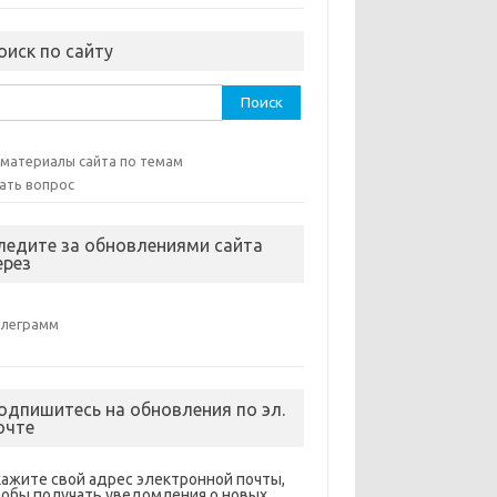
оиск по сайту
ти:
 материалы сайта по темам
ать вопрос
ледите за обновлениями сайта
ерез
елеграмм
одпишитесь на обновления по эл.
очте
кажите свой адрес электронной почты,
тобы получать уведомления о новых