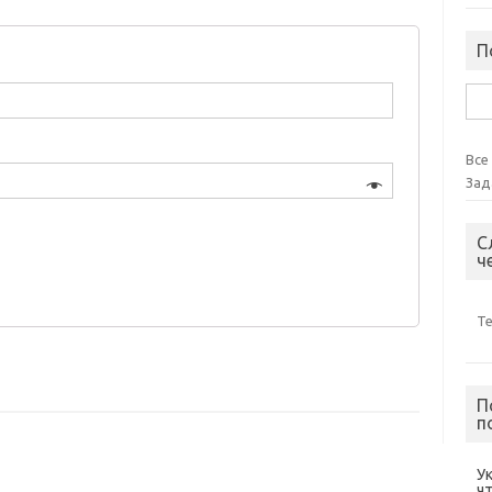
П
Най
Все
Зад
С
ч
Т
П
п
У
ч