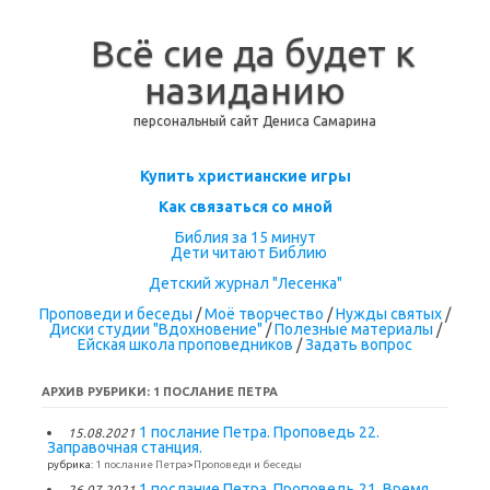
Всё сие да будет к
назиданию
персональный сайт Дениса Самарина
Перейти к содержимому
Купить христианские игры
Как связаться со мной
Библия за 15 минут
Дети читают Библию
Детский журнал "Лесенка"
Проповеди и беседы
/
Моё творчество
/
Нужды святых
/
Диски студии "Вдохновение"
/
Полезные материалы
/
Ейская школа проповедников
/
Задать вопрос
АРХИВ РУБРИКИ:
1 ПОСЛАНИЕ ПЕТРА
1 послание Петра. Проповедь 22.
15.08.2021
Заправочная станция.
рубрика:
1 послание Петра
>
Проповеди и беседы
1 послание Петра. Проповедь 21. Время
26.07.2021