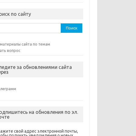
оиск по сайту
ти:
 материалы сайта по темам
ать вопрос
ледите за обновлениями сайта
ерез
елеграмм
одпишитесь на обновления по эл.
очте
кажите свой адрес электронной почты,
тобы получать уведомления о новых