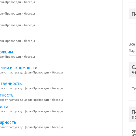
ов
>
Проповеди и беседы
П
ов
>
Проповеди и беседы
ов
>
Проповеди и беседы
Най
ов
>
Проповеди и беседы
Все
Зад
Божьим
ов
>
Проповеди и беседы
С
рении и скромности.
ч
ов
>
от пастуха до Царя
>
Проповеди и беседы
тственность
ов
>
от пастуха до Царя
>
Проповеди и беседы
Т
стность
ов
>
от пастуха до Царя
>
Проповеди и беседы
ости
П
ов
>
от пастуха до Царя
>
Проповеди и беседы
п
дарность
ов
>
от пастуха до Царя
>
Проповеди и беседы
У
ч