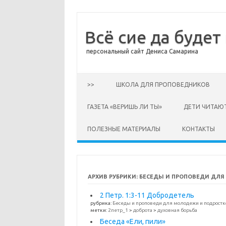
Всё сие да будет
персональный сайт Дениса Самарина
Перейти к содержимому
>>
ШКОЛА ДЛЯ ПРОПОВЕДНИКОВ
ГАЗЕТА «ВЕРИШЬ ЛИ ТЫ»
ДЕТИ ЧИТАЮ
ПОЛЕЗНЫЕ МАТЕРИАЛЫ
КОНТАКТЫ
АРХИВ РУБРИКИ:
БЕСЕДЫ И ПРОПОВЕДИ ДЛЯ
2 Петр. 1:3-11 Добродетель
рубрика:
Беседы и проповеди для молодежи и подростк
метки:
2петр_1
>
доброта
>
духовная борьба
Беседа «Ели, пили»