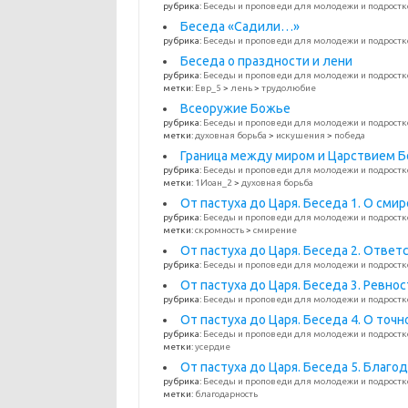
рубрика:
Беседы и проповеди для молодежи и подростк
Беседа «Садили…»
рубрика:
Беседы и проповеди для молодежи и подростк
Беседа о праздности и лени
рубрика:
Беседы и проповеди для молодежи и подростк
метки:
Евр_5
>
лень
>
трудолюбие
Всеоружие Божье
рубрика:
Беседы и проповеди для молодежи и подростк
метки:
духовная борьба
>
искушения
>
победа
Граница между миром и Царствием 
рубрика:
Беседы и проповеди для молодежи и подростк
метки:
1Иоан_2
>
духовная борьба
От пастуха до Царя. Беседа 1. О сми
рубрика:
Беседы и проповеди для молодежи и подростк
метки:
скромность
>
смирение
От пастуха до Царя. Беседа 2. Отве
рубрика:
Беседы и проповеди для молодежи и подростк
От пастуха до Царя. Беседа 3. Ревно
рубрика:
Беседы и проповеди для молодежи и подростк
От пастуха до Царя. Беседа 4. О точн
рубрика:
Беседы и проповеди для молодежи и подростк
метки:
усердие
От пастуха до Царя. Беседа 5. Благо
рубрика:
Беседы и проповеди для молодежи и подростк
метки:
благодарность