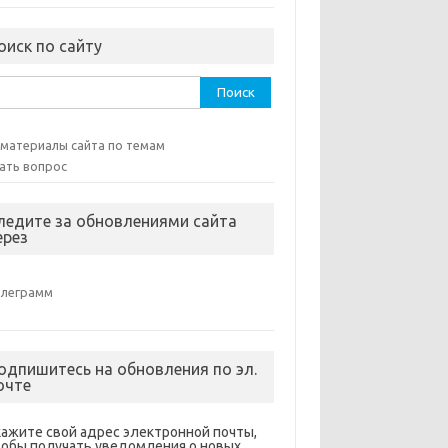
оиск по сайту
ти:
 материалы сайта по темам
ать вопрос
ледите за обновлениями сайта
ерез
елеграмм
одпишитесь на обновления по эл.
очте
кажите свой адрес электронной почты,
тобы получать уведомления о новых