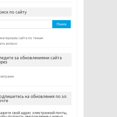
оиск по сайту
ти:
 материалы сайта по темам
ать вопрос
ледите за обновлениями сайта
ерез
елеграмм
одпишитесь на обновления по эл.
очте
кажите свой адрес электронной почты,
тобы получать уведомления о новых