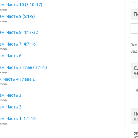
. Часть 10 (5:10-17)
еседы
П
. Часть 9 (5:1-9)
еседы
Най
м. Часть 8. 4:17-32
. Часть 7. 4:7-16
Все
еседы
Зад
м. Часть 6.
. Часть 5. Глава 3:1-13
С
ч
еседы
Часть 4. Глава 2.
еседы
Т
м. Часть 3.
еседы
м. Часть 2.
П
п
. Часть 1. 1:1-10
еседы
У
ч