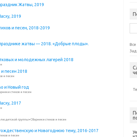
 праздник Жатвы, 2019
П
Пасху, 2019
Най
ихов и песен, 2018-2019
 празднике жатвы — 2018. «Добрые плоды».
Все
Зад
стковых и молодежных лагерей 2018
ен
С
 и песен 2018
ч
ов и песен
о и Новый год
Т
орники стихов и песен
Пасху, 2017
ен
П
п
лю детской группы
>
Сборники стихов и песен
 Рождественскую и Новогоднюю тему, 2016-2017
У
тихов и песен
ч