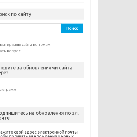
оиск по сайту
ти:
 материалы сайта по темам
ать вопрос
ледите за обновлениями сайта
ерез
елеграмм
одпишитесь на обновления по эл.
очте
кажите свой адрес электронной почты,
тобы получать уведомления о новых