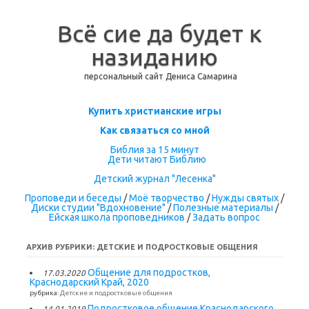
Всё сие да будет к
назиданию
персональный сайт Дениса Самарина
Перейти к содержимому
Купить христианские игры
Как связаться со мной
Библия за 15 минут
Дети читают Библию
Детский журнал "Лесенка"
Проповеди и беседы
/
Моё творчество
/
Нужды святых
/
Диски студии "Вдохновение"
/
Полезные материалы
/
Ейская школа проповедников
/
Задать вопрос
АРХИВ РУБРИКИ:
ДЕТСКИЕ И ПОДРОСТКОВЫЕ ОБЩЕНИЯ
Общение для подростков,
17.03.2020
Краснодарский Край, 2020
рубрика:
Детские и подростковые общения
Подростковое общение Краснодарского
14.01.2019