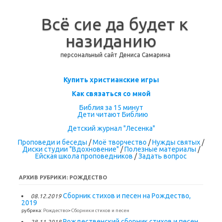
Всё сие да будет к
назиданию
персональный сайт Дениса Самарина
Перейти к содержимому
Купить христианские игры
Как связаться со мной
Библия за 15 минут
Дети читают Библию
Детский журнал "Лесенка"
Проповеди и беседы
/
Моё творчество
/
Нужды святых
/
Диски студии "Вдохновение"
/
Полезные материалы
/
Ейская школа проповедников
/
Задать вопрос
АРХИВ РУБРИКИ:
РОЖДЕСТВО
Сборник стихов и песен на Рождество,
08.12.2019
2019
рубрика:
Рождество
>
Сборники стихов и песен
Рождественский сборник стихов и песен,
28.11.2018