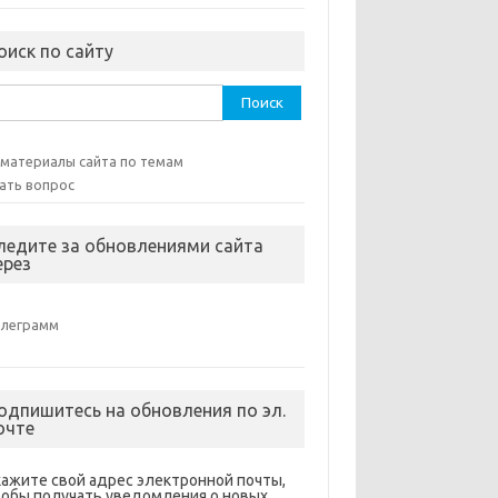
оиск по сайту
ти:
 материалы сайта по темам
ать вопрос
ледите за обновлениями сайта
ерез
елеграмм
одпишитесь на обновления по эл.
очте
кажите свой адрес электронной почты,
тобы получать уведомления о новых