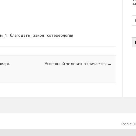
за
E-
ma
а
им_1
,
благодать
,
закон
,
сотереология
нварь
Успешный человек отличается
→
Iconic O