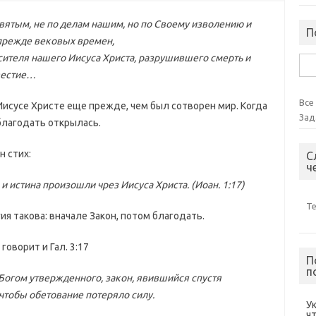
вятым, не по делам нашим, но по Своему изволению и
П
 прежде вековых времен,
теля нашего Иисуса Христа, разрушившего смерть и
Най
вестие…
Все
исусе Христе еще прежде, чем был сотворен мир. Когда
Зад
благодать открылась.
н стих:
С
ч
и истина произошли чрез Иисуса Христа. (Иоан. 1:17)
Т
ия такова: вначале Закон, потом благодать.
говорит и Гал. 3:17
П
п
е Богом утвержденного, закон, явившийся спустя
, чтобы обетование потеряло силу.
У
ч