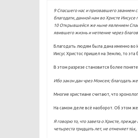
9 Спасшего нас и призвавшего званием с
благодати, данной нам во Христе Иисусе
10 Открывшейся же ныне явлением Спаси
явившего жизнь и нетление через благо
Благодать людям была дана именно во И
Иисус Христос пришел на Землю, то эта 
В этом разрезе становится более поняте
Ибо закон дан чрез Моисея; благодать же 
Многие христиане считают, что хронолог
На самом деле всё наоборот. Об этом же 
Я говорю то, что завета о Христе, прежд
четыреста тридцать лет, не отменяет та́к