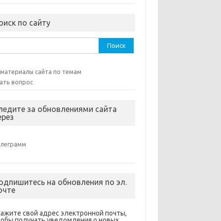
оиск по сайту
ти:
 материалы сайта по темам
ать вопрос
ледите за обновлениями сайта
ерез
елеграмм
одпишитесь на обновления по эл.
очте
кажите свой адрес электронной почты,
тобы получать уведомления о новых