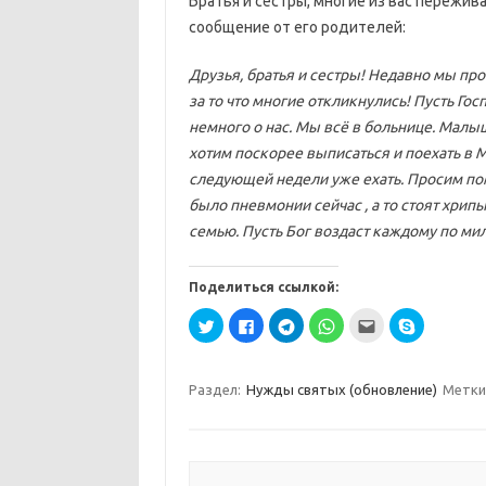
Братья и сёстры, многие из вас переж
сообщение от его родителей:
Друзья, братья и сестры! Недавно мы п
за то что многие откликнулись! Пусть Го
немного о нас. Мы всё в больнице. Малыш
хотим поскорее выписаться и поехать в 
следующей недели уже ехать. Просим пом
было пневмонии сейчас , а то стоят хрип
семью. Пусть Бог воздаст каждому по мил
Поделиться ссылкой:
Н
Н
Н
Н
П
Н
а
а
а
а
о
а
ж
ж
ж
ж
с
ж
м
м
м
м
л
м
и
и
и
и
а
и
т
т
т
т
т
т
Раздел:
Нужды святых (обновление)
Метки
е
е
е
е
ь
е
,
з
,
,
э
,
ч
д
ч
ч
т
ч
т
е
т
т
о
т
о
с
о
о
д
о
б
ь
б
б
р
б
ы
,
ы
ы
у
ы