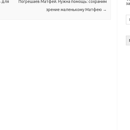
ь для
Погрешаев Матфей. Нужна помощь: сохраним
за
зрение маленькому Матфею
→
E-
ma
а