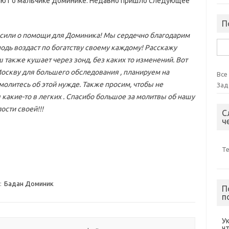
ивают о мальчике Доминике. Недавно пришло следующее
П
росили о помощи для Доминика! Мы сердечно благодарим
Най
сподь воздаст по богатству своему каждому! Расскажу
 также кушает через зонд, без каких то изменений. Вот
Москву для большего обследования , планируем на
Все
олитесь об этой нужде. Также просим, чтобы не
Зад
ы какие-то в легких . Спасибо большое за молитвы об нашу
ости своей!!!
С
ч
Т
:
Бадан Доминик
П
п
У
ч