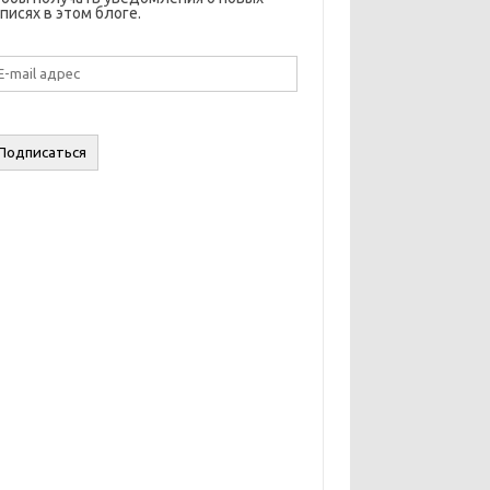
писях в этом блоге.
il
дрес
Подписаться