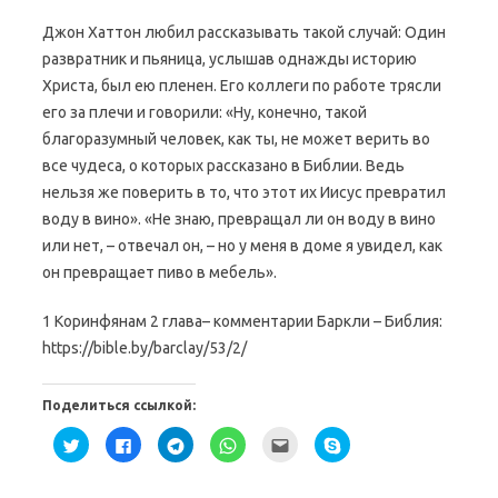
Джон Хаттон любил рассказывать такой случай: Один
развратник и пьяница, услышав однажды историю
Христа, был ею пленен. Его коллеги по работе трясли
его за плечи и говорили: «Ну, конечно, такой
благоразумный человек, как ты, не может верить во
все чудеса, о которых рассказано в Библии. Ведь
нельзя же поверить в то, что этот их Иисус превратил
воду в вино». «Не знаю, превращал ли он воду в вино
или нет, – отвечал он, – но у меня в доме я увидел, как
он превращает пиво в мебель».
1 Коринфянам 2 глава– комментарии Баркли – Библия:
https://bible.by/barclay/53/2/
Поделиться ссылкой:
Н
Н
Н
Н
П
Н
а
а
а
а
о
а
ж
ж
ж
ж
с
ж
м
м
м
м
л
м
и
и
и
и
а
и