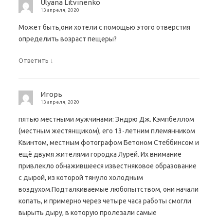
Ulyana Litvinenko
13 апреля, 2020
Может быть,они хотели с помощью этого отверстия
определить возраст пещеры?
↓
Ответить
Игорь
13 апреля, 2020
пятью местными мужчинами: Эндрю Дж. Кэмпбеллом
(местным жестянщиком), его 13-летним племянником
Квинтом, местным фотографом Бетоном Стеббинсом и
ещё двумя жителями городка Лурей. Их внимание
привлекло обнажившееся известняковое образование
с дырой, из которой тянуло холодным
воздухом.Подталкиваемые любопытством, они начали
копать, и примерно через четыре часа работы смогли
вырыть дыру, в которую пролезали самые