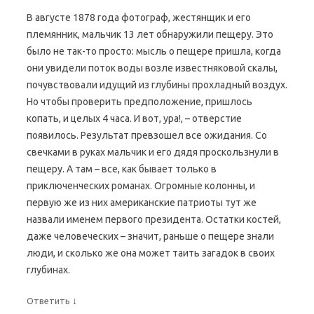
о
м
В августе 1878 года фотограф, жестянщик и его
о
к
племянник, мальчик 13 лет обнаружили пещеру. Это
н
е
было не так-то просто: мысль о пещере пришла, когда
)
они увидели поток воды возле известняковой скалы,
почувствовали идущий из глубины прохладный воздух.
Но чтобы проверить предположение, пришлось
копать, и целых 4 часа. И вот, ура!, – отверстие
появилось. Результат превзошел все ожидания. Со
свечками в руках мальчик и его дядя проскользнули в
пещеру. А там – все, как бывает только в
приключенческих романах. Огромные колонны, и
первую же из них американские патриоты тут же
назвали именем первого президента. Остатки костей,
даже человеческих – значит, раньше о пещере знали
люди, и сколько же она может таить загадок в своих
глубинах.
↓
Ответить