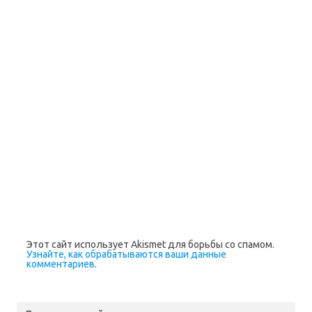
в
о
м
о
к
н
е
)
Этот сайт использует Akismet для борьбы со спамом.
Узнайте, как обрабатываются ваши данные
комментариев
.