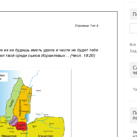
П
Най
Все
Зад
С
ч
Т
П
п
У
ч