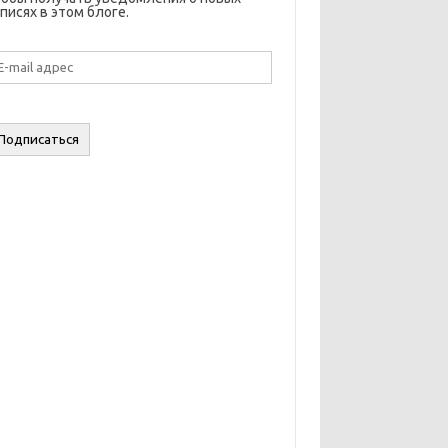
писях в этом блоге.
il
дрес
Подписаться