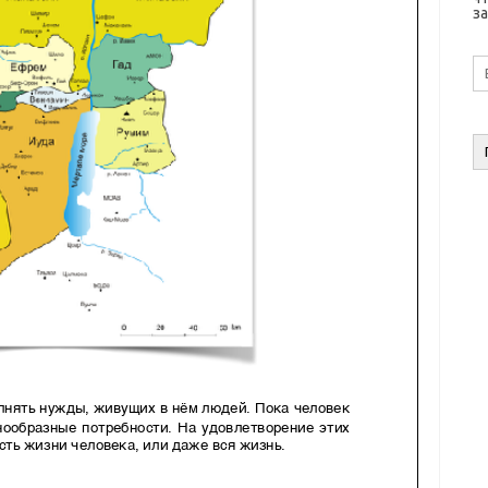
за
E-
ma
а