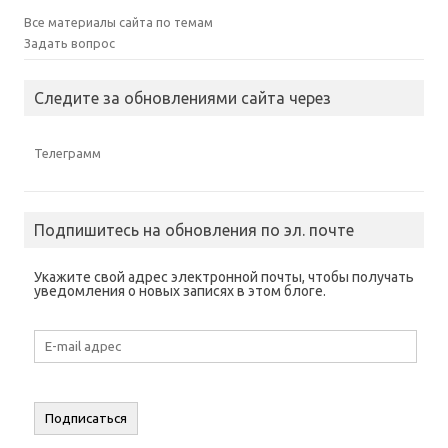
я
b
я
я
о
в
o
в
в
в
Все материалы сайта по темам
н
o
н
н
о
о
k
о
о
м
Задать вопрос
в
.
в
в
о
о
(
о
о
к
м
О
м
м
н
о
т
о
о
е
Следите за обновлениями сайта через
к
к
к
к
)
н
р
н
н
е
ы
е
е
)
в
)
)
а
Телеграмм
е
т
с
я
в
н
Подпишитесь на обновления по эл. почте
о
в
о
м
Укажите свой адрес электронной почты, чтобы получать
о
уведомления о новых записях в этом блоге.
к
н
е
)
E-
mail
адрес
Подписаться