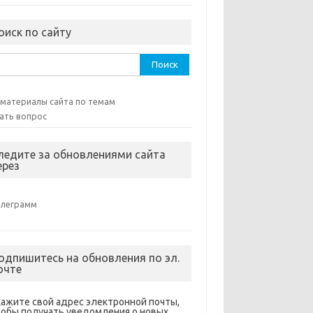
оиск по сайту
ти:
 материалы сайта по темам
ать вопрос
ледите за обновлениями сайта
ерез
елеграмм
одпишитесь на обновления по эл.
очте
кажите свой адрес электронной почты,
тобы получать уведомления о новых