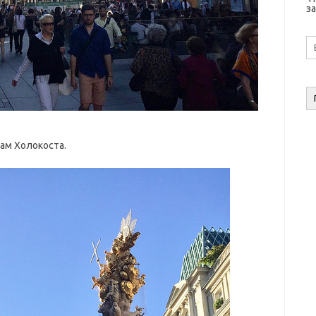
за
E-
ma
а
ам Холокоста.