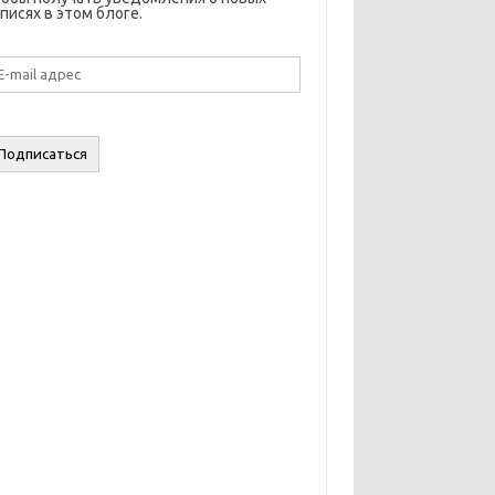
писях в этом блоге.
il
дрес
Подписаться