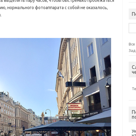
ось выделить пару часов, чтобы быстренько пробежаться
ию, нормального фотоаппарата с собой не оказалось,
П
.
Най
Все
Зад
С
ч
Т
П
п
У
ч