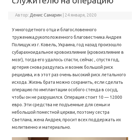
служителю на операцию
Автор:
Денис Самарин
|
24 января, 2020
У многодетного отца и благословенного
труженика,рукоположенного благовестника Андрея
Полищук из г. Ковель, Украина, год назад произошло
субарахноидальное кровоизлияние (кровоизлияние в
мозг), тогда его удалось спасти, сейчас , спустя год,
артерия снова раздулась и возник большой риск
рецидива, и в этот раз очень высокий риск летального
исхода. Жизнь брата можно сохранить, если сделать
операцию по имплантации особого стенда в сосуд,
чтобы он не разрушился. Операция стоит 10 — 12000
евро. Эти средства не подъемные для семьи и
небольшой поместной церкви, поэтому сестра
Светлана, жена Андрея, просит всех поддержать их
молитвенно и материально.