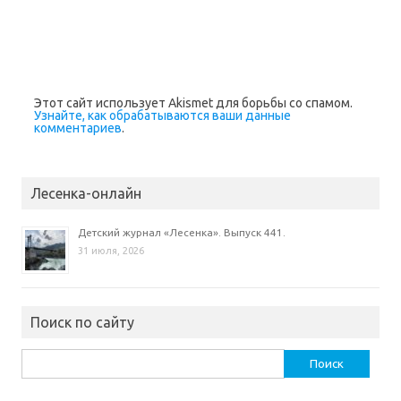
в
н
о
в
о
м
о
к
н
Этот сайт использует Akismet для борьбы со спамом.
е
Узнайте, как обрабатываются ваши данные
)
комментариев
.
Лесенка-онлайн
Детский журнал «Лесенка». Выпуск 441.
31 июля, 2026
Поиск по сайту
Найти: