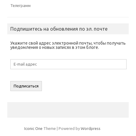
а
е
Телеграмм
т
с
я
в
н
о
Подпишитесь на обновления по эл. почте
в
о
м
о
Укажите свой адрес электронной почты, чтобы получать
к
уведомления о новых записях в этом блоге.
н
е
)
E-
mail
адрес
Подписаться
Iconic One
Theme | Powered by
Wordpress