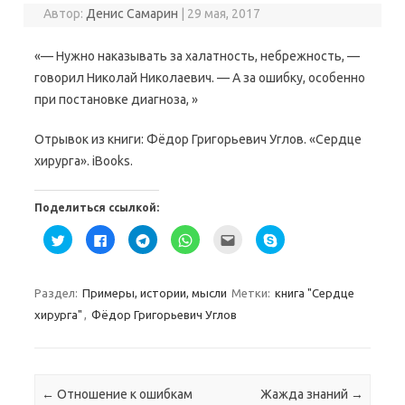
Автор:
Денис Самарин
|
29 мая, 2017
«— Нужно наказывать за халатность, небрежность, —
говорил Николай Николаевич. — А за ошибку, особенно
при постановке диагноза, »
Отрывок из книги: Фёдор Григорьевич Углов. «Сердце
хирурга». iBooks.
Поделиться ссылкой:
Н
Н
Н
Н
П
Н
а
а
а
а
о
а
ж
ж
ж
ж
с
ж
м
м
м
м
л
м
и
и
и
и
а
и
т
т
т
т
т
т
Раздел:
Примеры, истории, мысли
Метки:
книга "Сердце
е
е
е
е
ь
е
,
з
,
,
э
,
хирурга"
,
Фёдор Григорьевич Углов
ч
д
ч
ч
т
ч
т
е
т
т
о
т
о
с
о
о
д
о
б
ь
б
б
р
б
ы
,
ы
ы
у
ы
п
ч
п
п
г
п
о
т
о
о
у
о
Навигация по записям
←
Отношение к ошибкам
Жажда знаний
→
д
о
д
д
(
д