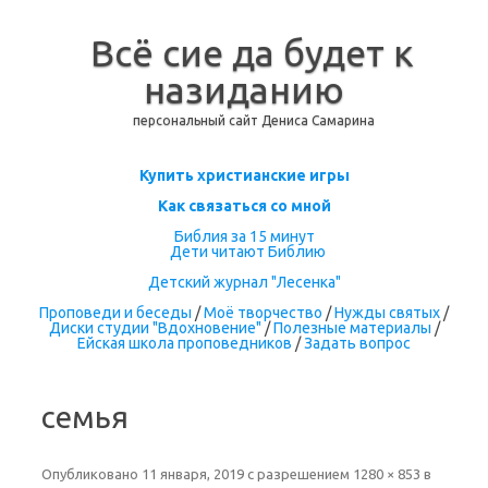
Всё сие да будет к
назиданию
персональный сайт Дениса Самарина
Перейти к содержимому
Купить христианские игры
Как связаться со мной
Библия за 15 минут
Дети читают Библию
Детский журнал "Лесенка"
Проповеди и беседы
/
Моё творчество
/
Нужды святых
/
Диски студии "Вдохновение"
/
Полезные материалы
/
Ейская школа проповедников
/
Задать вопрос
семья
Опубликовано
11 января, 2019
с разрешением
1280 × 853
в