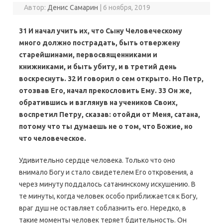
Автор:
Денис Самарин
|
6 ноября, 2019
31 И начал учить их, что Сыну Человеческому
много должно пострадать, быть отвержену
старейшинами, первосвященниками и
книжниками, и быть убиту, и в третий день
воскреснуть. 32 И говорил о сем открыто. Но Петр,
отозвав Его, начал прекословить Ему. 33 Он же,
обратившись и взглянув на учеников Своих,
воспретил Петру, сказав: отойди от Меня, сатана,
потому что ты думаешь не о том, что Божие, но
что человеческое.
Удивительно сердце человека. Только что оно
внимало Богу и стало свидетелем Его откровения, а
через минуту поддалось сатанинскому искушению. В
те минуты, когда человек особо приближается к Богу,
враг душ не оставляет соблазнить его. Нередко, в
такие моменты человек теряет бдительность. Он