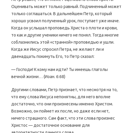
Оценивать может только равный. Подчиненный может
только соглашаться. В дальнейшем Петр, который
хорошо усвоил полученный урок, поступает уже иначе.
Когда он услышал проповедь Христа о плоти и крови,
то как и другие ученики ничего не понял. Тогда многие
соблазнились этой «странной» проповедью и ушли.
Когда же Иисус спросил Петра, не желают ли и
двенадцать покинуть Его, то Петр сказал:
— Господи! К кому нам идти? Ты имеешь глаголы
вечной жизни… (Иоан. 6:68)
Другими словами, Петр признает, что несмотря на то,
что ему слова Иисуса непонятны, для него вполне
достаточно, что они произнесены именно Христом.
Возможно, он поймет их после, но даже если нет,
ничего страшного. Сам факт, что эти слова произнес
Христос — достаточное основание для
авторитетности данного слова.