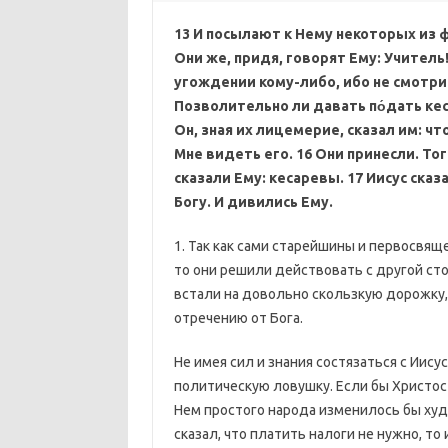
13 И посылают к Нему некоторых из ф
Они же, придя, говорят Ему: Учитель
угождении кому-либо, ибо не смотриш
Позволительно ли давать по́дать кес
Он, зная их лицемерие, сказал им: ч
Мне видеть его.
16 Они принесли. То
сказали Ему: кесаревы.
17 Иисус сказ
Богу. И дивились Ему.
1. Так как сами старейшины и первосвящ
то они решили действовать с другой ст
встали на довольно скользкую дорожку, 
отречению от Бога.
Не имея сил и знания состязаться с Иису
политическую ловушку. Если бы Христос
Нем простого народа изменилось бы худш
сказал, что платить налоги не нужно, т