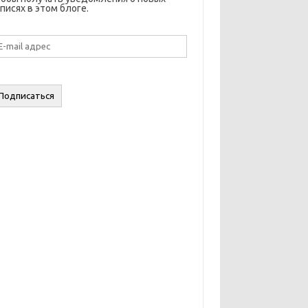
писях в этом блоге.
il
дрес
Подписаться