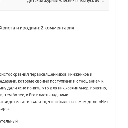
0
Детский журнал «Лесенка». Выпуск 69.
→
 Христа и иродиан
: 2 комментария
 Христос сравнил первосвященников, книжников и
адарями, которые своими поступками и отношением к
ыну дали ясно понять, что для них хозяин умер, понятно,
и, тем более, в Его власть над ними.
асвидетельствовали то, что и было на самом деле: «Нет
саря».
ательный!