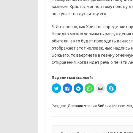
важным. Христос мог по этому поводу да
поступает по лукавству его.
3. Интересно, как Христос определяет 
Нередко можно услышать рассуждения о 
обители, а кто будет проводить вечность
отображает этот человек, чью надпись н
Божьего, то ввергнете в геенну огненную
Откровения, когда идет речь о печати А
Поделиться ссылкой:
Н
Н
Н
Н
П
Н
а
а
а
а
о
а
ж
ж
ж
ж
с
ж
м
м
м
м
л
м
и
и
и
и
а
и
т
т
т
т
т
т
Раздел:
Дневник чтения Библии
Метки:
Мр
е
е
е
е
ь
е
,
з
,
,
э
,
ч
д
ч
ч
т
ч
т
е
т
т
о
т
о
с
о
о
д
о
б
ь
б
б
р
б
ы
,
ы
ы
у
ы