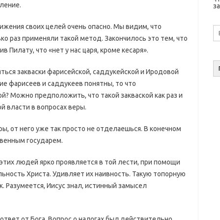
вление.
за
жения своих целей очень опасно. Мы видим, что
E-
ma
о раз применяли такой метод. Закончилось это тем, что
а
в Пилату, что «нет у нас царя, кроме кесаря».
ться закваски фарисейской, саддукейской и Иродовой
ерие фарисеев и саддукеев понятны, то что
й? Можно предположить, что такой закваской как раз и
й власти в вопросах веры.
ры, от него уже так просто не отделаешься. В конечном
твенным государем.
этих людей ярко проявляется в той лести, при помощи
ьность Христа. Удивляет их наивность. Такую топорную
к. Разумеется, Иисус знал, истинный замысел
ответ от Бога. Вопрос о налогах был действительно