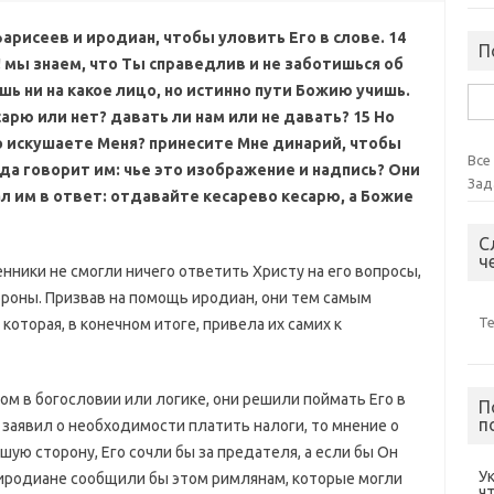
арисеев и иродиан, чтобы уловить Его в слове. 14
П
! мы знаем, что Ты справедлив и не заботишься об
ь ни на какое лицо, но истинно пути Божию учишь.
Най
арю или нет? давать ли нам или не давать?
15 Но
то искушаете Меня? принесите Мне динарий, чтобы
Все
гда говорит им: чье это изображение и надпись? Они
Зад
ал им в ответ: отдавайте кесарево кесарю, а Божие
С
ч
енники не смогли ничего ответить Христу на его вопросы,
ороны. Призвав на помощь иродиан, они тем самым
Т
которая, в конечном итоге, привела их самих к
сом в богословии или логике, они решили поймать Его в
П
п
 заявил о необходимости платить налоги, то мнение о
ую сторону, Его сочли бы за предателя, а если бы Он
У
о иродиане сообщили бы этом римлянам, которые могли
ч