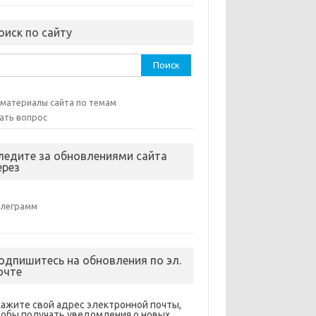
оиск по сайту
ти:
 материалы сайта по темам
ать вопрос
ледите за обновлениями сайта
ерез
елеграмм
одпишитесь на обновления по эл.
очте
кажите свой адрес электронной почты,
тобы получать уведомления о новых