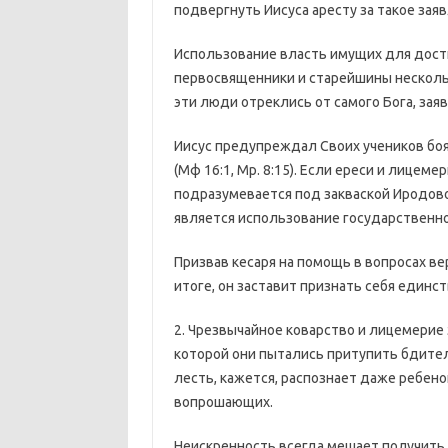
подвергнуть Иисуса аресту за такое зая
Использование власть имущих для дости
первосвященники и старейшины нескольк
эти люди отреклись от самого Бога, заяви
Иисус предупреждал Своих учеников боя
(Мф 16:1, Мр. 8:15). Если ереси и лицем
подразумевается под закваской Иродово
является использование государственно
Призвав кесаря на помощь в вопросах ве
итоге, он заставит признать себя единс
2. Чрезвычайное коварство и лицемерие 
которой они пытались притупить бдител
лесть, кажется, распознает даже ребено
вопрошающих.
Неискренность всегда мешает получить 