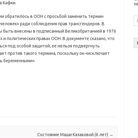
 Кафки.
за
ии обратилось в ООН с просьбой заменить термин
E-
ma
человек» ради соблюдения прав трансгендеров. В
а
ы быть внесены в подписанный Великобританией в 1976
 и политических правах ООН. В документе сказано, что
ся под особой защитой, ее нельзя подвергнуть
ает против такого термина, поскольку он «исключает
ть беременными».
Состояние Маши Казаковой (6 лет)
→