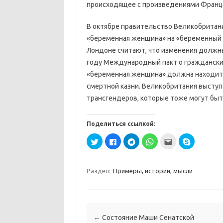
происходящее с произведениями Франца
В октябре правительство Великобритан
«беременная женщина» на «беременный 
Лондоне считают, что изменения должн
году Международный пакт о гражданских
«беременная женщина» должна находить
смертной казни. Великобритания выступ
трансгендеров, которые тоже могут бы
Поделиться ссылкой:
Н
Н
Н
Н
П
Н
а
а
а
а
о
а
ж
ж
ж
ж
с
ж
м
м
м
м
л
м
и
и
и
и
а
и
т
т
т
т
т
т
Раздел:
Примеры, истории, мысли
е
е
е
е
ь
е
,
з
,
,
э
,
ч
д
ч
ч
т
ч
т
е
т
т
о
т
о
с
о
о
д
о
б
ь
б
б
р
б
ы
,
ы
ы
у
ы
п
ч
п
п
г
п
Навигация по записям
←
Состояние Маши Сенатской