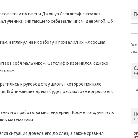
атематики по имени Джошуа Сатклифф оказался
П
звал ученика, считающего себя мальчиком, девочкой. Об
Най
ам, взглянул на их работу и похвалил их: «Хорошая
Все
Зад
читает себя мальчиком. Сатклифф извинился, однако
С
ителям.
ч
ратились к руководству школы, которое приняло
Т
ы. В ближайшее время будет рассмотрен вопрос о его
анили от работы за мисгендеринг. Кроме того, учитель
П
п
ков математики.
У
ся ситуация довела его до слез, а также сравнил
ч