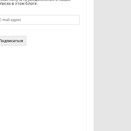
писях в этом блоге.
il
дрес
Подписаться