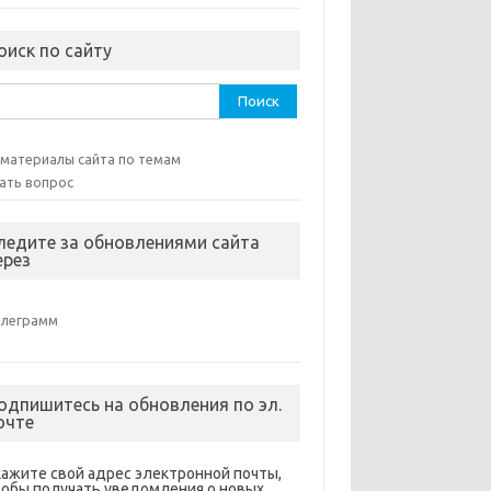
оиск по сайту
ти:
 материалы сайта по темам
ать вопрос
ледите за обновлениями сайта
ерез
елеграмм
одпишитесь на обновления по эл.
очте
кажите свой адрес электронной почты,
тобы получать уведомления о новых