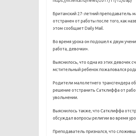
https://m.lenta.ru/news/2017/11/12/trap/
Британский 27-летний преподаватель м
отстранен от работы после того, как на
этом сообщает Daily Mail.
Во время урока он подошел к двум ученик
работа, девочки».
Выяснилось, что одна из этих девочек с
мстительный ребенок пожаловался род
Родители малолетнего трансгендера об
решение отстранить Сатклиффа от работ
увольнении.
Выяснилось также, что Сатклиффа отстр
обсуждал вопросы религии во время уро
Преподаватель признался, что сложившая